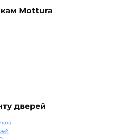
мкам Mottura
нту дверей
мков
рей