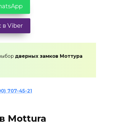
hatsApp
 в Viber
 выбор
дверных замков Моттура
00) 707-45-21
в Mottura