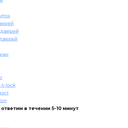
ей
иток
верей
 дверей
 дверей
диан
р
t-lock
пост
oor
 ответим в течении 5-10 минут